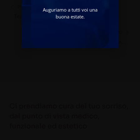
PRECEDENTE
Auguriamo a tutti voi una
Terapia Fissa Con Capsule In Zirconia E
buona estate.
Porcellana Per Discromie E
Disallineamento Degli Incisivi Superiori
SUCCESSIVO
Terapia Fissa Con Capsule In Zirconia
Porcellana Emiarcata Superiore Destra
Dopo Chirurgia Mucogengivale Per Morso
Incrociato Destro Con Discromie
Ci prendiamo cura del tuo sorriso,
dal punto di vista medico,
funzionale ed estetico