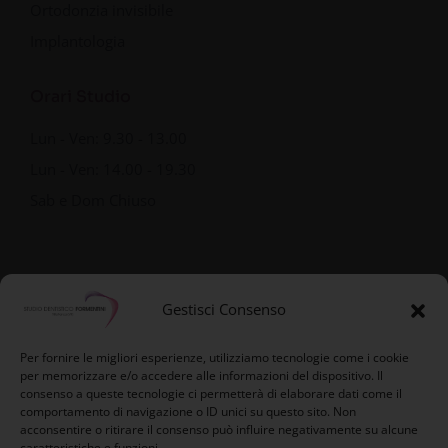
Ortodonzia invisibile
Implantologia
Orari Studio
Lun - Ven: 9.30 - 13.00
Lun - Ven: 14.00 - 19.30
Sab e Dom Chiuso
Gestisci Consenso
Per fornire le migliori esperienze, utilizziamo tecnologie come i cookie
per memorizzare e/o accedere alle informazioni del dispositivo. Il
consenso a queste tecnologie ci permetterà di elaborare dati come il
comportamento di navigazione o ID unici su questo sito. Non
acconsentire o ritirare il consenso può influire negativamente su alcune
caratteristiche e funzioni.