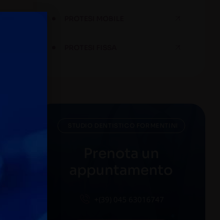
PROTESI MOBILE
PROTESI FISSA
STUDIO DENTISTICO FORMENTINI
Prenota un
appuntamento
+(39) 045 63016747