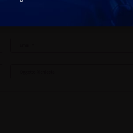
oè di conservare i denti altrimenti distrutti dalla carie.