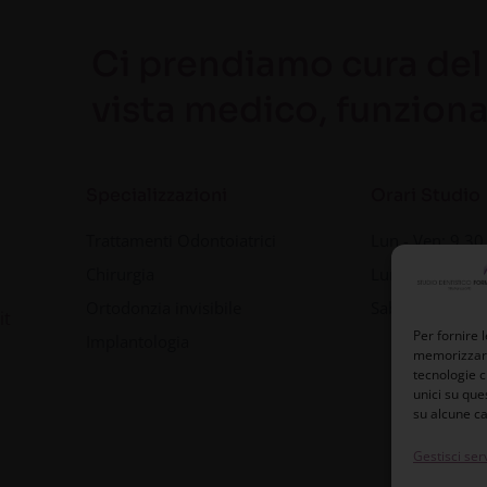
Ci prendiamo cura del 
vista medico, funziona
Specializzazioni
Orari Studio
Trattamenti Odontoiatrici
Lun - Ven: 9.30
Chirurgia
Lun - Ven: 14.0
Ortodonzia invisibile
Sab e Dom Chi
it
Per fornire 
Implantologia
memorizzare 
tecnologie c
unici su que
su alcune ca
Gestisci serv