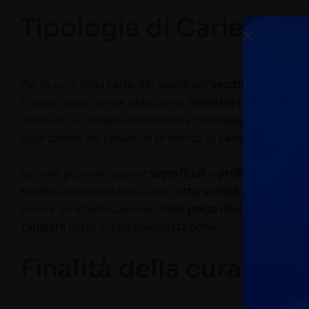
Tipologie di Carie
Per la cura della
carie
, per sostituire
vecchie otturazion
traumi, attualmente utilizziamo
materiali compositi
che
ottimale. La terapia endodontica (devitalizzazione) pre
otturazione del canale, in presenza di
carie profonde
,
f
Le carie possono essere
superficiali
o
profonde
. Nel pr
smalto
interessati dalla carie,
otturando il dente
con app
essere un interessamento della
polpa del dente
, conten
canalare
detta anche
devitalizzazione
.
Finalità della cura con