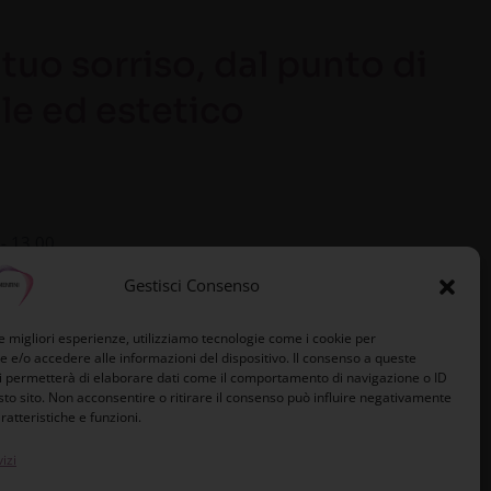
tuo sorriso, dal punto di
le ed estetico
 - 13.00
0 - 19.30
Gestisci Consenso
uso
le migliori esperienze, utilizziamo tecnologie come i cookie per
e/o accedere alle informazioni del dispositivo. Il consenso a queste
i permetterà di elaborare dati come il comportamento di navigazione o ID
sto sito. Non acconsentire o ritirare il consenso può influire negativamente
ratteristiche e funzioni.
izi