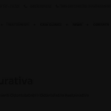
349 2451946
info@studiode
e 14 - 19.30
045.6301674
TRATTAMENTI
CASI CLINICI
NEWS
CONTATTI
urativa
menti Odontoiatrici
>
Odontoiatria Restaurativa