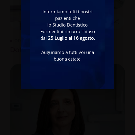
Informiamo tutti i nostri
pazienti che
lo Studio Dentistico
Formentini rimarrà chiuso
dal
25 Luglio al 16 agosto.
ODONTOIATRA
Dott.ssa Chiara Comparin
Auguriamo a tutti voi una
buona estate.