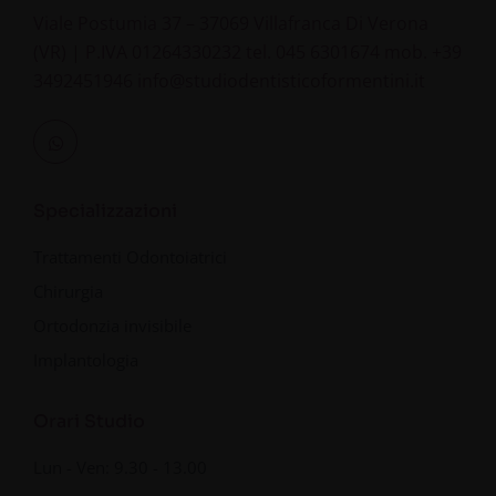
Viale Postumia 37 – 37069 Villafranca Di Verona
(VR) | P.IVA 01264330232
tel.
045 6301674
mob.
+39
3492451946
info@studiodentisticoformentini.it
Specializzazioni
Trattamenti Odontoiatrici
Chirurgia
Ortodonzia invisibile
Implantologia
Orari Studio
Lun - Ven: 9.30 - 13.00