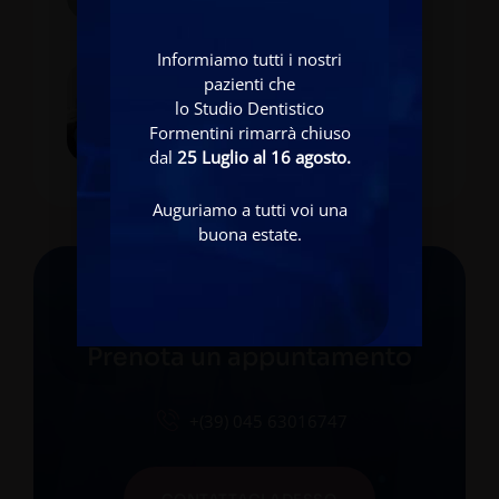
Informiamo tutti i nostri
pazienti che
17 FEBBRAIO 2026
lo Studio Dentistico
Candidosi Orale: Sintomi
Formentini rimarrà chiuso
E Trattamento
dal
25 Luglio al 16 agosto.
Auguriamo a tutti voi una
buona estate.
STUDIO DENTISTICO FORMENTINI
Prenota un appuntamento
+(39) 045 63016747