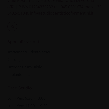
Viale Postumia 37 – 37069 Villafranca Di Verona
(VR) | P.IVA 01264330232
tel.
045 6301674
mob.
+39
3492451946
info@studiodentisticoformentini.it
Specializzazioni
Trattamenti Odontoiatrici
Chirurgia
Ortodonzia invisibile
Implantologia
Orari Studio
Lun - Ven: 9.30 - 13.00
Lun - Ven: 14.00 - 19.30