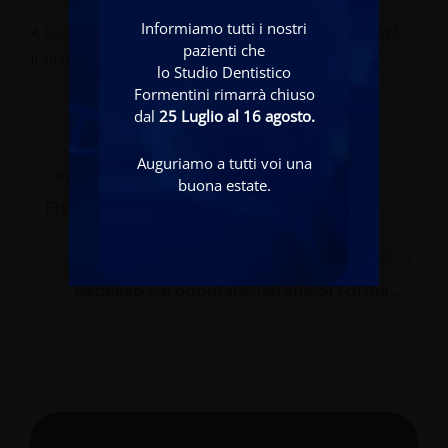
Informiamo tutti i nostri
A cura della Commissione Editoriale della Società
pazienti che
Italiana di Parodontologia e Implantologia
lo Studio Dentistico
Formentini rimarrà chiuso
dal
25 Luglio al 16 agosto.
Auguriamo a tutti voi una
PRECEDENTE
buona estate.
Fistola Gengivale: Diagnosi, Cause E
Trattamento
SUCCESSIVO
Ascesso Parodontale: Perché Si Forma E
Come Si Cura