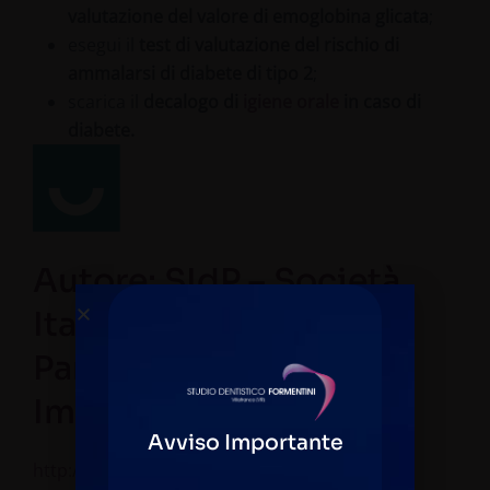
valutazione del valore di emoglobina glicata
;
esegui il
test di valutazione del rischio di
ammalarsi di diabete di tipo 2
;
scarica il
decalogo di
igiene orale
in caso di
diabete.
Autore:
SIdP – Società
Italiana di
Parodontologia e
Implantologia
Avviso Importante
http://www.sidp.it